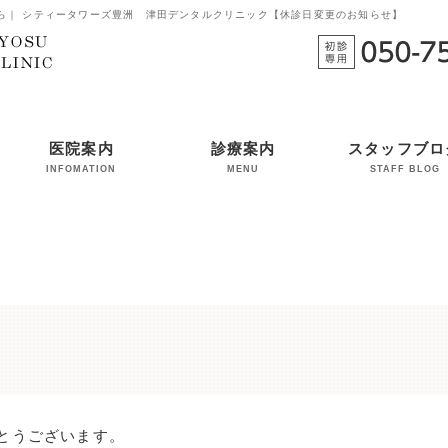
ら｜ シティータワーズ豊洲 津田デンタルクリニック【休診日変更のお知らせ】
医院案内
診療案内
スタッフブロ
INFOMATION
MENU
STAFF BLOG
院長挨拶・スタッフ紹
院内ツアー
診療の流れ（初めての
一般歯科
審美歯科
小児歯科
インプラント
補綴・修復治療
パーフェクトクリーニ
介
方へ）
ング
とうございます。