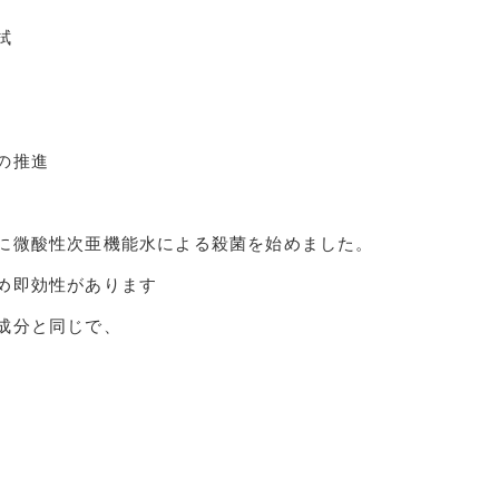
拭
の推進
に微酸性次亜機能水による殺菌を始めました。
め即効性があります
成分と同じで、