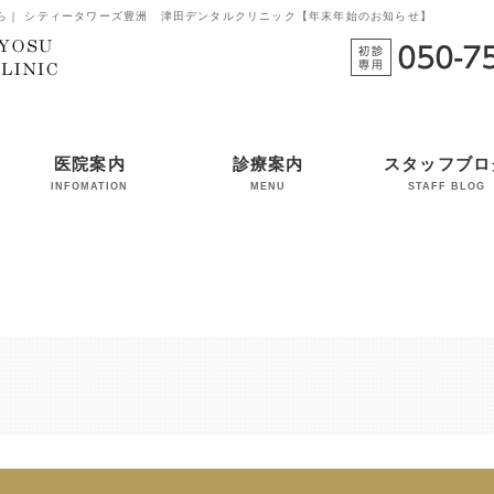
ら｜ シティータワーズ豊洲 津田デンタルクリニック【年末年始のお知らせ】
医院案内
診療案内
スタッフブロ
INFOMATION
MENU
STAFF BLOG
院長挨拶・スタッフ紹
院内ツアー
診療の流れ（初めての
一般歯科
審美歯科
小児歯科
インプラント
補綴・修復治療
パーフェクトクリーニ
介
方へ）
ング